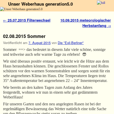
Unser Weberhaus generation5.0
Zum Inhalt wechseln
Zum sekundären Inhalt wechseln
Artikelnavigation
←
25.07.2015 Filterwechsel
10.09.2015 meteorologischer
Herbstanfang
→
02.08.2015 Sommer
Veröffentlicht am
7. August 2015
von
Die "Exil-Berliner"
Sommer ==> das bedeutet in diesem Jahr viele schöne, sonnige
und teilweise auch sehr warme Tage zu erleben! 😎
Wir sind überaus positiv erstaunt, wie leicht wir die Hitze aus dem
Haus heraushalten können. Die geschlossenen Fenster und Rollos
schützen vor den warmen Sonnenstrahlen und sorgen somit für ein
sehr angenehmes Klima im Haus. Die Temperaturen liegen trotz
35° Außentemperatur bei angenehmen 22 – 24° Innentemperatur.
Wie bereits an den kalten Tagen zum Anfang des Jahres
festgestellt, wohnen wir nun in einem sehr gut gedämmtem
WeberHaus!
Für unseren Garten und den neu angelegten Rasen ist bei der
regelmäßigen Bewässerung das Wetter natürlich eine tolle Sache
um den Pflanzenwuchs stetig voran zu treiben.