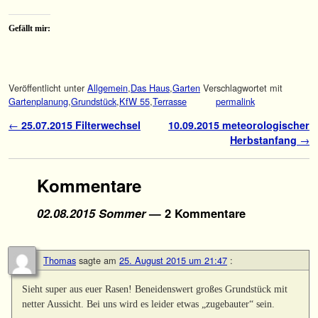
Gefällt mir:
Veröffentlicht unter
Allgemein
,
Das Haus
,
Garten
Verschlagwortet mit
Gartenplanung
,
Grundstück
,
KfW 55
,
Terrasse
permalink
Artikelnavigation
←
25.07.2015 Filterwechsel
10.09.2015 meteorologischer
Herbstanfang
→
Kommentare
02.08.2015 Sommer
— 2 Kommentare
Thomas
sagte am
25. August 2015 um 21:47
:
Sieht super aus euer Rasen! Beneidenswert großes Grundstück mit
netter Aussicht. Bei uns wird es leider etwas „zugebauter“ sein.