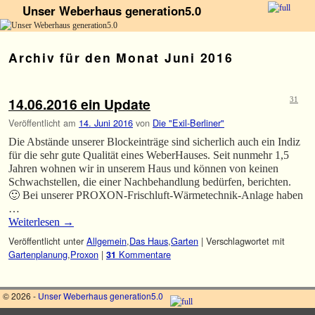
Unser Weberhaus generation5.0
Zum Inhalt wechseln
Zum sekundären Inhalt wechseln
Archiv für den Monat
Juni 2016
14.06.2016 ein Update
31
Veröffentlicht am
14. Juni 2016
von
Die "Exil-Berliner"
Die Abstände unserer Blockeinträge sind sicherlich auch ein Indiz
für die sehr gute Qualität eines WeberHauses. Seit nunmehr 1,5
Jahren wohnen wir in unserem Haus und können von keinen
Schwachstellen, die einer Nachbehandlung bedürfen, berichten.
🙂 Bei unserer PROXON-Frischluft-Wärmetechnik-Anlage haben
…
Weiterlesen
→
Veröffentlicht unter
Allgemein
,
Das Haus
,
Garten
|
Verschlagwortet mit
Gartenplanung
,
Proxon
|
Kommentare
31
© 2026 -
Unser Weberhaus generation5.0