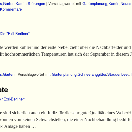
s
,
Garten
,
Kamin
,
Störungen
|
Verschlagwortet mit
Gartenplanung
,
Kamin
,
Neues 
Kommentare
Die "Exil-Berliner"
 werden kühler und der erste Nebel zieht über die Nachbarfelder und d
 Mit hochsommerlichen Temperaturen hat sich der September in diesem 
s
,
Garten
|
Verschlagwortet mit
Gartenplanung
,
Schneefanggitter
,
Staudenbeet
,
T
ate
e "Exil-Berliner"
 sind sicherlich auch ein Indiz für die sehr gute Qualität eines Weber
önnen von keinen Schwachstellen, die einer Nachbehandlung bedürfen
ik-Anlage haben …