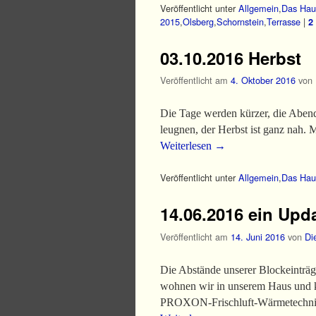
Veröffentlicht unter
Allgemein
,
Das Hau
2015
,
Olsberg
,
Schornstein
,
Terrasse
|
2
03.10.2016 Herbst
Veröffentlicht am
4. Oktober 2016
von
Die Tage werden kürzer, die Abende
leugnen, der Herbst ist ganz nah.
Weiterlesen
→
Veröffentlicht unter
Allgemein
,
Das Hau
14.06.2016 ein Upd
Veröffentlicht am
14. Juni 2016
von
Di
Die Abstände unserer Blockeinträge
wohnen wir in unserem Haus und k
PROXON-Frischluft-Wärmetechn