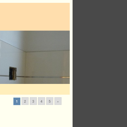
2
3
4
5
»
1