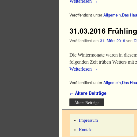
Weiterlesen
→
Veröffentlicht unter
Allgemein
,
Das Hau
31.03.2016 Frühli
Veröffentlicht am
31. März 2016
von
Di
Die Wintermonate waren in diesem 
folgenden Zeit trüben Wetters mit 
Weiterlesen
→
Veröffentlicht unter
Allgemein
,
Das Hau
Artikelnavigation
←
Ältere Beiträge
Ältere Beiträge
Impressum
Kontakt