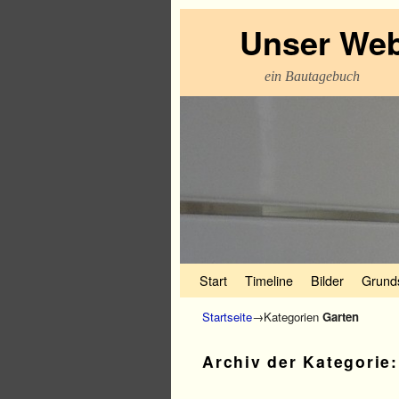
Unser Web
ein Bautagebuch
Zum Inhalt wechseln
Zum sekundären Inhalt wechseln
Start
Timeline
Bilder
Grund
Startseite
→Kategorien
Garten
Archiv der Kategorie