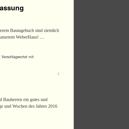
fassung
nserem Bautagebuch sind ziemlich
an unserem WeberHaus! …
|
Verschlagwortet mit
2
d Bauherren ein gutes und
age und Wochen des Jahres 2016