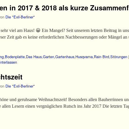
äten in 2017 & 2018 als kurze Zusammen
von
Die "Exil-Berliner"
t sehr viel am Haus! 😀 Ein Mangel? Seit unserem letzten Beitrag in u
ieser Zeit gab es keine erforderlichen Nachbesserungen oder Mängel 
ng
,
Bodenplatte
,
Das Haus
,
Garten
,
Gartenhaus
,
Husqvarna
,
Rain Bird
,
Störungen
nterlassen
htszeit
von
Die "Exil-Berliner"
chöne und geruhsame Weihnachtszeit! Besonders allen Bauherrinnen un
allen Lesern einen vergnüglichen Rutsch ins Jahr 2017 Die letzten T