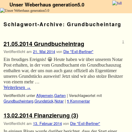
Unser Weberhaus generation5.0
Zum Inhalt wechseln
Zum sekundären Inhalt wechseln
Schlagwort-Archive:
Grundbucheintarg
21.05.2014 Grundbucheintrag
1
Veröffentlicht am
21. Mai 2014
von
Die "Exil-Berliner"
Ein freudiges Ereignis! 😀 Heute haben wir über unserem Notar
Post erhalten, in der vom Grundbuchamt ein Grundbuchauszug
enthalten war, der uns nun auch ganz offiziell als Eigentümer
unseres Grundstücks ausweist! Jetzt sind wir also stolze Besitzer
von einem mehr …
Weiterlesen
→
Veröffentlicht unter
Allgemein
,
Garten
|
Verschlagwortet mit
Grundbucheintarg
,
Grundstück
,
Notar
|
Kommentar
1
13.02.2014 Finanzierung (3)
Veröffentlicht am
13. Februar 2014
von
Die "Exil-Berliner"
In einigen Blogs wurde darüber berichtet, dass der Start einer