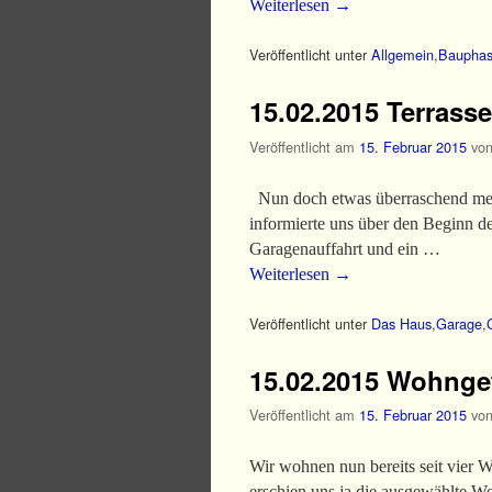
Weiterlesen
→
Veröffentlicht unter
Allgemein
,
Baupha
15.02.2015 Terrasse
Veröffentlicht am
15. Februar 2015
vo
Nun doch etwas überraschend mel
informierte uns über den Beginn d
Garagenauffahrt und ein …
Weiterlesen
→
Veröffentlicht unter
Das Haus
,
Garage
,
15.02.2015 Wohnge
Veröffentlicht am
15. Februar 2015
vo
Wir wohnen nun bereits seit vier 
erschien uns ja die ausgewählte W