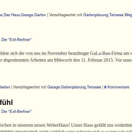
se
,
Das Haus
,
Garage
,
Garten
|
Verschlagwortet mit
Gartenplanung
,
Terrasse
,
Weg
n
Die "Exil-Berliner"
dete sich die von uns im November beauftragte GaLa-Bau-Firma am
er abgestimmten Arbeiten am Mittwoch den 11. Februar 2015. Vor unse
Garten
|
Verschlagwortet mit
Garage
,
Gartenplanung
,
Terrasse
|
Kommentare
6
fühl
n
Die "Exil-Berliner"
Wochen in unserem neuen WeberHaus! Unser Haus gefällt uns weiterhin 
ohlfühlwärmetechnik nicht wirklich ganz geheuer und so waren wir au