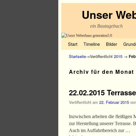
Unser Web
ein Bautagebuch
Zum Inhalt wechseln
Zum sekundären Inhalt wechseln
Start
Timeline
Bilder
Grund
Startseite
→Veröffentlicht
2015
→
Feb
Archiv für den Mona
22.02.2015 Terrasse
Veröffentlicht am
22. Februar 2015
vo
Inzwischen arbeiten die fleißigen
zur Herstellung unserer Terrasse. 
Auch im Auffahrtbereich zur …