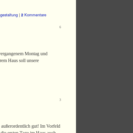
gestaltung
|
Kommentare
2
6
 vergangenem Montag und
rem Haus soll unsere
3
außerordentlich gut! Im Vorfeld
f die ersten Tage im Haus auch …