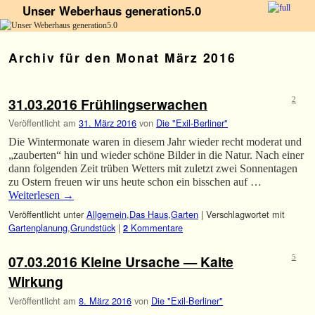
Unser Weberhaus generation5.0
Zum Inhalt wechseln
Zum sekundären Inhalt wechseln
Archiv für den Monat
März 2016
31.03.2016 Frühlingserwachen
2
Veröffentlicht am
31. März 2016
von
Die "Exil-Berliner"
Die Wintermonate waren in diesem Jahr wieder recht moderat und
„zauberten“ hin und wieder schöne Bilder in die Natur. Nach einer
dann folgenden Zeit trüben Wetters mit zuletzt zwei Sonnentagen
zu Ostern freuen wir uns heute schon ein bisschen auf …
Weiterlesen
→
Veröffentlicht unter
Allgemein
,
Das Haus
,
Garten
|
Verschlagwortet mit
Gartenplanung
,
Grundstück
|
Kommentare
2
07.03.2016 Kleine Ursache — Kalte
5
Wirkung
Veröffentlicht am
8. März 2016
von
Die "Exil-Berliner"