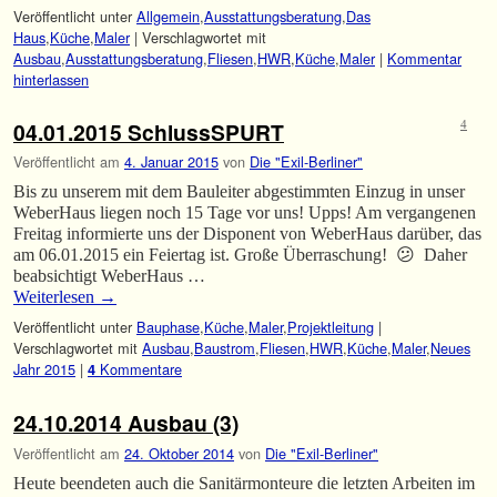
Veröffentlicht unter
Allgemein
,
Ausstattungsberatung
,
Das
Haus
,
Küche
,
Maler
|
Verschlagwortet mit
Ausbau
,
Ausstattungsberatung
,
Fliesen
,
HWR
,
Küche
,
Maler
|
Kommentar
hinterlassen
04.01.2015 SchlussSPURT
4
Veröffentlicht am
4. Januar 2015
von
Die "Exil-Berliner"
Bis zu unserem mit dem Bauleiter abgestimmten Einzug in unser
WeberHaus liegen noch 15 Tage vor uns! Upps! Am vergangenen
Freitag informierte uns der Disponent von WeberHaus darüber, das
am 06.01.2015 ein Feiertag ist. Große Überraschung! 😕 Daher
beabsichtigt WeberHaus …
Weiterlesen
→
Veröffentlicht unter
Bauphase
,
Küche
,
Maler
,
Projektleitung
|
Verschlagwortet mit
Ausbau
,
Baustrom
,
Fliesen
,
HWR
,
Küche
,
Maler
,
Neues
Jahr 2015
|
Kommentare
4
24.10.2014 Ausbau (3)
Veröffentlicht am
24. Oktober 2014
von
Die "Exil-Berliner"
Heute beendeten auch die Sanitärmonteure die letzten Arbeiten im