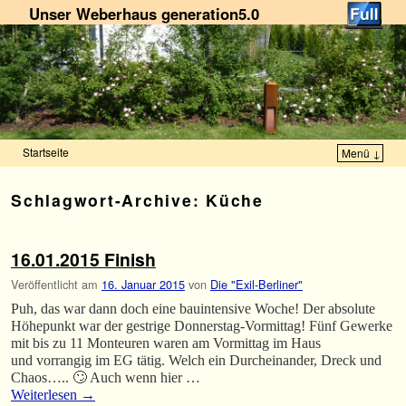
Unser Weberhaus generation5.0
Startseite
Menü ↓
Zum Inhalt wechseln
Zum sekundären Inhalt wechseln
Schlagwort-Archive:
Küche
16.01.2015 Finish
Veröffentlicht am
16. Januar 2015
von
Die "Exil-Berliner"
Puh, das war dann doch eine bauintensive Woche! Der absolute
Höhepunkt war der gestrige Donnerstag-Vormittag! Fünf Gewerke
mit bis zu 11 Monteuren waren am Vormittag im Haus
und vorrangig im EG tätig. Welch ein Durcheinander, Dreck und
Chaos….. 🙄 Auch wenn hier …
Weiterlesen
→