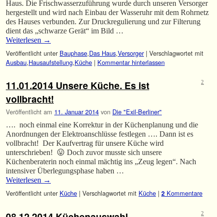
Haus. Die Frischwasserzuführung wurde durch unseren Versorger
hergestellt und wird nach Einbau der Wasseruhr mit dem Rohrnetz
des Hauses verbunden. Zur Druckregulierung und zur Filterung
dient das „schwarze Gerät“ im Bild …
Weiterlesen
→
Veröffentlicht unter
Bauphase
,
Das Haus
,
Versorger
|
Verschlagwortet mit
Ausbau
,
Hausaufstellung
,
Küche
|
Kommentar hinterlassen
11.01.2014 Unsere Küche. Es ist
2
vollbracht!
Veröffentlicht am
11. Januar 2014
von
Die "Exil-Berliner"
…. noch einmal eine Korrektur in der Küchenplanung und die
Anordnungen der Elektroanschlüsse festlegen …. Dann ist es
vollbracht! Der Kaufvertrag für unsere Küche wird
unterschrieben! 😛 Doch zuvor musste sich unsere
Küchenberaterin noch einmal mächtig ins „Zeug legen“. Nach
intensiver Überlegungsphase haben …
Weiterlesen
→
Veröffentlicht unter
Küche
|
Verschlagwortet mit
Küche
|
Kommentare
2
08.12.2014 Küchenauswahl
2