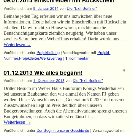
09.01.2014 Einschreiben mit Rückschein
Veröffentlicht am
9. Januar 2014
von
Die "Exil-Berliner"
Beinahe jeden Tag erfreuen wir uns inzwischen über neue
Informationen. Heute haben wir ein Einschreiben mit Rückschein
erhalten. Da wir nicht zu Hause waren, machte uns die
Benachrichtigungskarte ziemlich neugierig. Wir haben unser
zweites Schreiben von WeberHaus erhalten! Darin wurde uns …
Weiterlesen
→
Veröffentlicht unter
Projektleitung
|
Verschlagwortet mit
Projekt-
Nummer
,
Projektleiter
,
Werksvertrag
|
Kommentar
1
01.12.2013 Wie alles begann!
6
Veröffentlicht am
1. Dezember 2013
von
Die "Exil-Berliner"
Dritter Besuch im Weber-Haus Bauforum Königs Wusterhausen
bei unserem Bauberater, den wir einmal den Namen FJ geben
wollen. Unser Wunschhaus das „Generation5.0 200“ mit unseren
Zusatzwünschen liegt im Preis deutlich über unseren
Budgetvorstellungen. Auch die Alternativvariante sprengt unseren
Budgetrahmen, so dass wir zutiefst enttäuscht …
Weiterlesen
→
Veröffentlicht unter
Der Beginn unserer Geschichte
|
Verschlagwortet mit