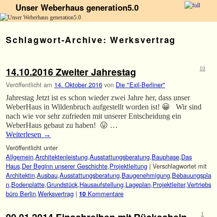
Unser Weberhaus generation5.0
Zum Inhalt wechseln
Zum sekundären Inhalt wechseln
Schlagwort-Archive:
Werksvertrag
14.10.2016 Zweiter Jahrestag
10
Veröffentlicht am
14. Oktober 2016
von
Die "Exil-Berliner"
Jahrestag Jetzt ist es schon wieder zwei Jahre her, dass unser
WeberHaus in Wildenbruch aufgestellt worden ist! 😀 Wir sind
nach wie vor sehr zufrieden mit unserer Entscheidung ein
WeberHaus gebaut zu haben! 😛 …
Weiterlesen
→
Veröffentlicht unter
Allgemein
,
Architektenleistung
,
Ausstattungsberatung
,
Bauphase
,
Das
Haus
,
Der Beginn unserer Geschichte
,
Projektleitung
|
Verschlagwortet mit
Architektin
,
Ausbau
,
Ausstattungsberatung
,
Baugenehmigung
,
Bebauungspla
n
,
Bodenplatte
,
Grundstück
,
Hausaufstellung
,
Lageplan
,
Projektleiter
,
Vertriebs
büro Berlin
,
Werksvertrag
|
Kommentare
10
1