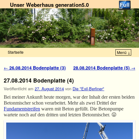
Unser Weberhaus generation5.0
Startseite
Menü ↓
Zum Inhalt wechseln
Zum sekundären Inhalt wechseln
Artikelnavigation
←
26.08.2014 Bodenplatte (3)
28.08.2014 Bodenplatte (5)
→
27.08.2014 Bodenplatte (4)
Veröffentlicht am
27. August 2014
von
Die "Exil-Berliner"
Bei meiner Ankunft heute morgen, war der Inhalt der ersten beiden
Betonmischer schon verarbeitet. Mehr als zwei Drittel der
Fundamentstreifen
waren mit Beton gefüllt. Die Betonpumpe
wartete noch auf den dritten und letzten Betonmischer. 😛