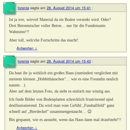
torenia
sagte am
28. August 2014 um 15:41
:
Ist ja irre, wieviel Material da im Boden versenkt wird. Oder?
Drei Betonmischer voller Beton… nur für die Fundemante.
Wahnsinn!!!
Aber toll, welcvhe Fortschritte das macht!
Antworten
↓
torenia
sagte am
28. August 2014 um 15:43
:
Da baut ihr ja wirklich ein großes Haus (zumindest verglichen mit
meinem kleinen „Hobbithäuschen“… wie es eine Freundin neulich
nannte…).
Aber auf dem letzten Foto, da sieht es einfach nur winzig aus.
Ich finde Bilder von Bodenplatten schrecklich frustrierend ujnd
desillusionierend. Da wird man vom Gefühl „Fussballfeld“ ganz
schnell auf „Bierdeckel“ zusammengestaucht… 😉
Bin gespannt, wie es aussieht, wenn das Haus dann mal draufsteht!!!
Antworten
↓