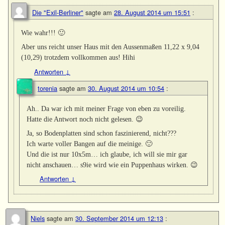
Die "Exil-Berliner"
sagte am
28. August 2014 um 15:51
:
Wie wahr!!! 🙂
Aber uns reicht unser Haus mit den Aussenmaßen 11,22 x 9,04
(10,29) trotzdem vollkommen aus! Hihi
Antworten
↓
torenia
sagte am
30. August 2014 um 10:54
:
Ah.. Da war ich mit meiner Frage von eben zu voreilig.
Hatte die Antwort noch nicht gelesen. 😉
Ja, so Bodenplatten sind schon faszinierend, nicht???
Ich warte voller Bangen auf die meinige. 🙂
Und die ist nur 10x5m… ich glaube, ich will sie mir gar
nicht anschauen… s9ie wird wie ein Puppenhaus wirken. 😉
Antworten
↓
Niels
sagte am
30. September 2014 um 12:13
: