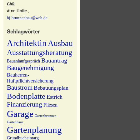
GbR
,
Arne Jänike
bj-brunnenbau@web.de
Schlagwörter
Architektin
Ausbau
Ausstattungsberatung
Bauantrag
Bauanlaufgespräch
Baugenehmigung
Bauherren-
Haftpflichtversicherung
Baustrom
Bebauungsplan
Bodenplatte
Estrich
Finanzierung
Fliesen
Garage
Gartenbrunnen
Gartenhaus
Gartenplanung
Grundbucheintarg