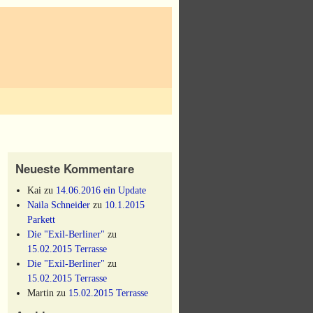
Neueste Kommentare
Kai
zu
14.06.2016 ein Update
Naila Schneider
zu
10.1.2015
Parkett
Die "Exil-Berliner"
zu
15.02.2015 Terrasse
Die "Exil-Berliner"
zu
15.02.2015 Terrasse
Martin
zu
15.02.2015 Terrasse