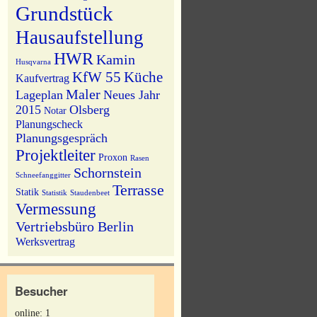
Grundstück
Hausaufstellung
HWR
Kamin
Husqvarna
KfW 55
Küche
Kaufvertrag
Maler
Lageplan
Neues Jahr
2015
Olsberg
Notar
Planungscheck
Planungsgespräch
Projektleiter
Proxon
Rasen
Schornstein
Schneefanggitter
Terrasse
Statik
Statistik
Staudenbeet
Vermessung
Vertriebsbüro Berlin
Werksvertrag
Besucher
online: 1