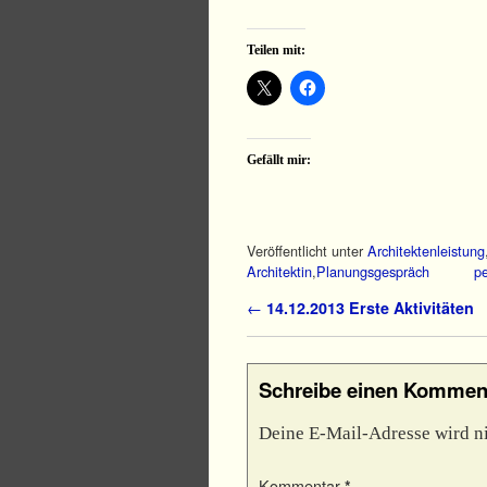
Teilen mit:
Gefällt mir:
Veröffentlicht unter
Architektenleistung
Architektin
,
Planungsgespräch
pe
Artikelnavigation
←
14.12.2013 Erste Aktivitäten
Schreibe einen Kommen
Deine E-Mail-Adresse wird nic
Kommentar
*