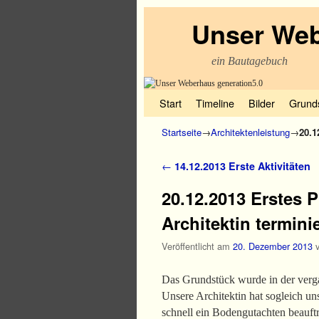
Unser Web
ein Bautagebuch
Zum Inhalt wechseln
Zum sekundären Inhalt wechseln
Start
Timeline
Bilder
Grund
Startseite
→
Architektenleistung
→
20.1
Artikelnavigation
←
14.12.2013 Erste Aktivitäten
20.12.2013 Erstes 
Architektin terminie
Veröffentlicht am
20. Dezember 2013
Das Grundstück wurde in der ver
Unsere Architektin hat sogleich u
schnell ein Bodengutachten beauft