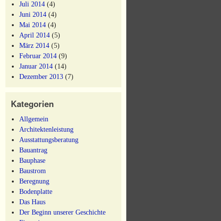
Juli 2014
(4)
Juni 2014
(4)
Mai 2014
(4)
April 2014
(5)
März 2014
(5)
Februar 2014
(9)
Januar 2014
(14)
Dezember 2013
(7)
Kategorien
Allgemein
Architektenleistung
Ausstattungsberatung
Bauantrag
Bauphase
Baustrom
Beregnung
Bodenplatte
Das Haus
Der Beginn unserer Geschichte