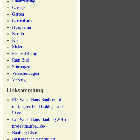
Finanzierung
Garage
Garten
Gartenhaus
Husqvarna
Kamin
Küche
Maler
Projektleitung
Rain Bird
Störungen
Versicherungen
Versorger
Linksammlung
Ein WeberHaus-Bauherr mit
umfangreicher Baublog-Link-
Liste
Ein WeberHaus-Baublog 2015 -
projekthausbau.de-
Baublog Liste
Bautagebuch Sammlung