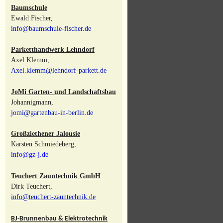
Baumschule
Ewald Fischer,
info@baumschule-fischer.de
Parketthandwerk Lehndorf
Axel Klemm,
Axel.klemm@lehndorf-parkett.de
JoMi Garten- und Landschaftsbau
Johannigmann,
jomi@gartenbau-in-berlin.de
Großziethener Jalousie
Karsten Schmiedeberg,
info@gz-j.de
Teuchert Zauntechnik GmbH
Dirk Teuchert,
info@teuchert-zauntechnik.de
BJ-Brunnenbau & Elektrotechnik