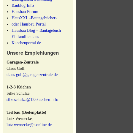
Baublog Info
Hausbau Forum
HausXXL -Bautagebücher-
oder Hausbau Portal
Hausbau Blog – Bautagebuch
Einfamilienhaus
Kuechenportal.de
Unsere Empfehlungen
Garagen-Zentrale
Claus Goll,
claus.goll@garagenzentrale.de
1-2-3 Küchen
Silke Schulze,
silkeschulze@123kuechen.info
Tiefbau (Bodenplatte)
Lutz Wernecke,
lutz.wernecke@t-online.de