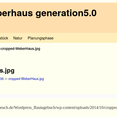
erhaus generation5.0
stück
Natur
Planungsphase
→
cropped-WeberHaus.jpg
s.jpg
236
in
cropped-WeberHaus.jpg
ruch.de/Wordpress_Bautagebuch/wp-content/uploads/2014/10/croppe