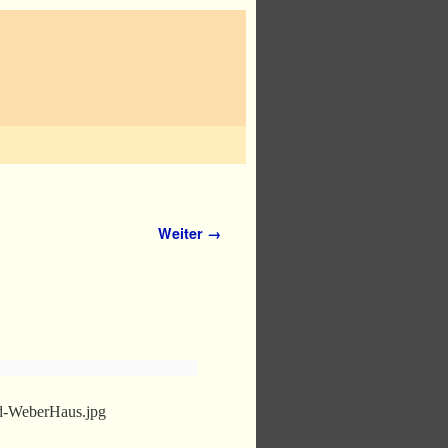
Weiter →
d-WeberHaus.jpg