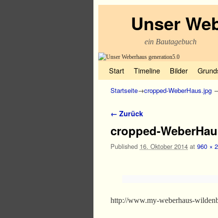
Unser Web
ein Bautagebuch
Zum Inhalt wechseln
Zum sekundären Inhalt wechseln
Start
Timeline
Bilder
Grund
Startseite
→
cropped-WeberHaus.jpg
Bilder-Navigation
← Zurück
cropped-WeberHau
Published
16. Oktober 2014
at
960 × 
http://www.my-weberhaus-wildenb