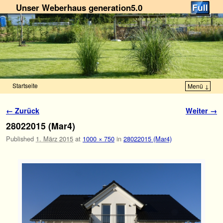
Unser Weberhaus generation5.0
Startseite
Menü ↓
Zum Inhalt wechseln
Zum sekundären Inhalt wechseln
Bilder-Navigation
← Zurück
Weiter →
28022015 (Mar4)
Published
1. März 2015
at
1000 × 750
in
28022015 (Mar4)