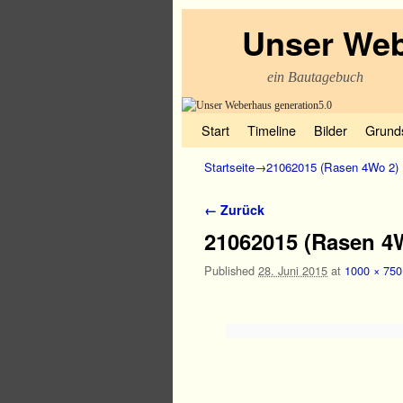
Unser Web
ein Bautagebuch
Zum Inhalt wechseln
Zum sekundären Inhalt wechseln
Start
Timeline
Bilder
Grund
Startseite
→
21062015 (Rasen 4Wo 2)
Bilder-Navigation
← Zurück
21062015 (Rasen 4
Published
28. Juni 2015
at
1000 × 750