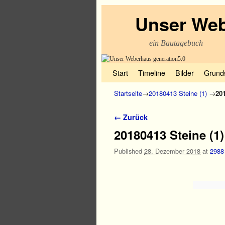
Unser Web
ein Bautagebuch
Zum Inhalt wechseln
Zum sekundären Inhalt wechseln
Start
Timeline
Bilder
Grund
Startseite
→
20180413 Steine (1)
→
201
Bilder-Navigation
← Zurück
20180413 Steine (1)
Published
28. Dezember 2018
at
2988