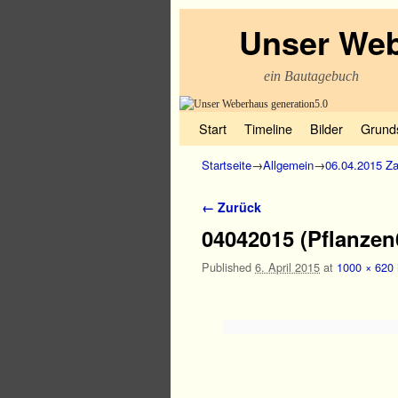
Unser Web
ein Bautagebuch
Zum Inhalt wechseln
Zum sekundären Inhalt wechseln
Start
Timeline
Bilder
Grund
Startseite
→
Allgemein
→
06.04.2015 Z
Bilder-Navigation
← Zurück
04042015 (Pflanzen
Published
6. April 2015
at
1000 × 620