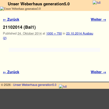
Unser Weberhaus generation5.0
Zum Inhalt wechseln
Zum sekundären Inhalt wechseln
Bilder-Navigation
← Zurück
Weiter →
21102014 (Bal1)
Published
24. Oktober 2014
at
1000 × 750
in
23.10.2014 Ausbau
(2)
Bilder-Navigation
← Zurück
Weiter →
© 2026 -
Unser Weberhaus generation5.0