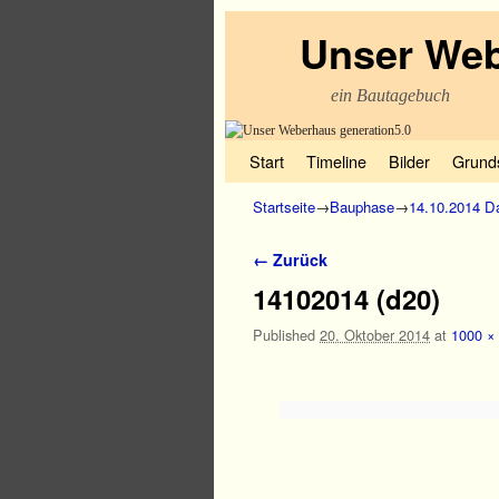
Unser Web
ein Bautagebuch
Zum Inhalt wechseln
Zum sekundären Inhalt wechseln
Start
Timeline
Bilder
Grund
Startseite
→
Bauphase
→
14.10.2014 D
Bilder-Navigation
← Zurück
14102014 (d20)
Published
20. Oktober 2014
at
1000 ×