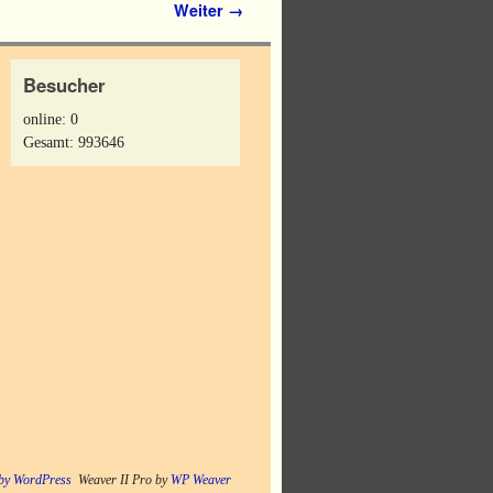
Weiter →
Besucher
online: 0
Gesamt: 993646
by WordPress
Weaver II Pro by
WP Weaver