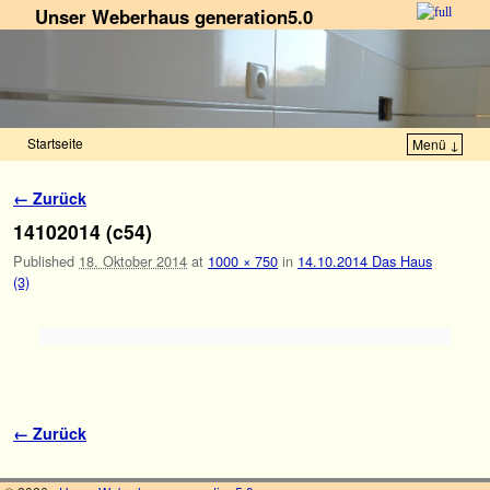
Unser Weberhaus generation5.0
Startseite
Menü ↓
Zum Inhalt wechseln
Zum sekundären Inhalt wechseln
Bilder-Navigation
← Zurück
14102014 (c54)
Published
18. Oktober 2014
at
1000 × 750
in
14.10.2014 Das Haus
(3)
Bilder-Navigation
← Zurück