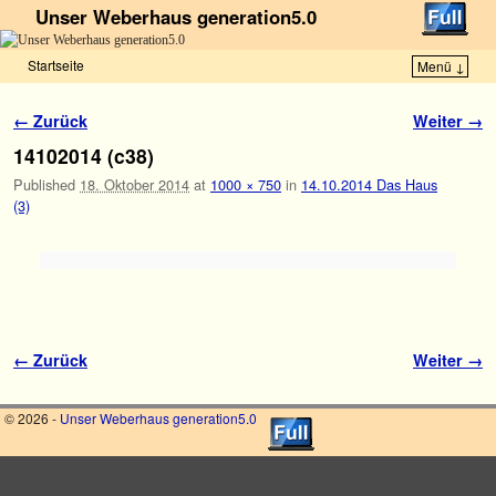
Unser Weberhaus generation5.0
Startseite
Menü ↓
Zum Inhalt wechseln
Zum sekundären Inhalt wechseln
Bilder-Navigation
← Zurück
Weiter →
14102014 (c38)
Published
18. Oktober 2014
at
1000 × 750
in
14.10.2014 Das Haus
(3)
Bilder-Navigation
← Zurück
Weiter →
© 2026 -
Unser Weberhaus generation5.0