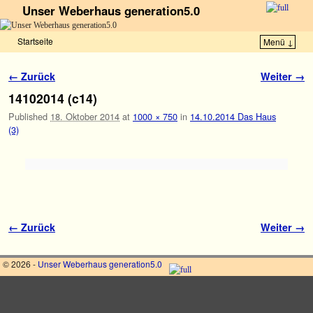
Unser Weberhaus generation5.0
Startseite
Menü ↓
Zum Inhalt wechseln
Zum sekundären Inhalt wechseln
Bilder-Navigation
← Zurück
Weiter →
14102014 (c14)
Published
18. Oktober 2014
at
1000 × 750
in
14.10.2014 Das Haus
(3)
Bilder-Navigation
← Zurück
Weiter →
© 2026 -
Unser Weberhaus generation5.0