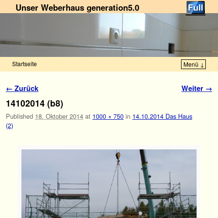
Unser Weberhaus generation5.0
Startseite
Menü ↓
Zum Inhalt wechseln
Zum sekundären Inhalt wechseln
Bilder-Navigation
← Zurück
Weiter →
14102014 (b8)
Published
18. Oktober 2014
at
1000 × 750
in
14.10.2014 Das Haus
(2)