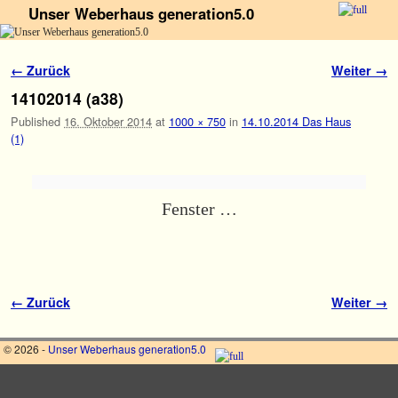
Unser Weberhaus generation5.0
Zum Inhalt wechseln
Zum sekundären Inhalt wechseln
Bilder-Navigation
← Zurück
Weiter →
14102014 (a38)
Published
16. Oktober 2014
at
1000 × 750
in
14.10.2014 Das Haus
(1)
Fenster …
Bilder-Navigation
← Zurück
Weiter →
© 2026 -
Unser Weberhaus generation5.0