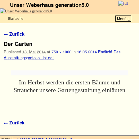
Unser Weberhaus generation5.0
Startseite
Menü ↓
Zum Inhalt wechseln
Zum sekundären Inhalt wechseln
Bilder-Navigation
← Zurück
Der Garten
Published
18. Mai 2014
at
750 × 1000
in
16.05.2014 Endlich! Das
Ausstattungsprotokoll ist da!
Im Herbst werden die ersten Bäume und
Sträucher unsere Gartengestaltung einläuten
Bilder-Navigation
← Zurück
© 2026 -
Unser Weberhaus generation5.0