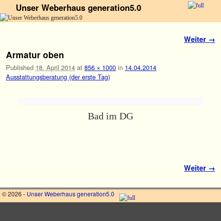
Unser Weberhaus generation5.0
Zum Inhalt wechseln
Zum sekundären Inhalt wechseln
Bilder-Navigation
Weiter →
Armatur oben
Published
18. April 2014
at
856 × 1000
in
14.04.2014
Ausstattungsberatung (der erste Tag)
Bad im DG
Bilder-Navigation
Weiter →
© 2026 -
Unser Weberhaus generation5.0