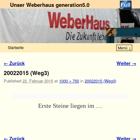
Unser Weberhaus generation5.0
Startseite
Menü ↓
Zum Inhalt wechseln
Zum sekundären Inhalt wechseln
Bilder-Navigation
← Zurück
Weiter →
20022015 (Weg3)
Published
22. Februar 2015
at
1000 × 750
in
20022015 (Weg3)
Erste Steine liegen im …
Bilder-Navigation
← Zurück
Weiter →