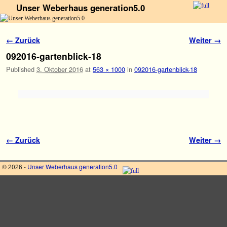
Unser Weberhaus generation5.0
Zum Inhalt wechseln
Zum sekundären Inhalt wechseln
Bilder-Navigation
← Zurück
Weiter →
092016-gartenblick-18
Published
3. Oktober 2016
at
563 × 1000
in
092016-gartenblick-18
Bilder-Navigation
← Zurück
Weiter →
© 2026 -
Unser Weberhaus generation5.0