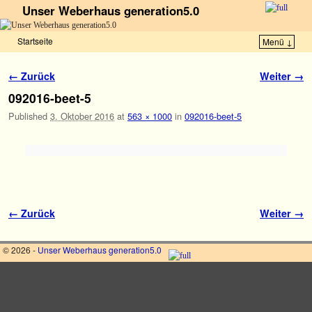
Unser Weberhaus generation5.0
Startseite
Menü ↓
Zum Inhalt wechseln
Zum sekundären Inhalt wechseln
Bilder-Navigation
← Zurück
Weiter →
092016-beet-5
Published
3. Oktober 2016
at
563 × 1000
in
092016-beet-5
Bilder-Navigation
← Zurück
Weiter →
© 2026 -
Unser Weberhaus generation5.0