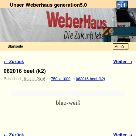
Unser Weberhaus generation5.0
Startseite
Menü ↓
Zum Inhalt wechseln
Zum sekundären Inhalt wechseln
Bilder-Navigation
← Zurück
Weiter →
062016 beet (k2)
Published
19. Juni 2016
at
750 × 1000
in
062016 beet (k2)
blau-weiß
Bilder-Navigation
← Zurück
Weiter →