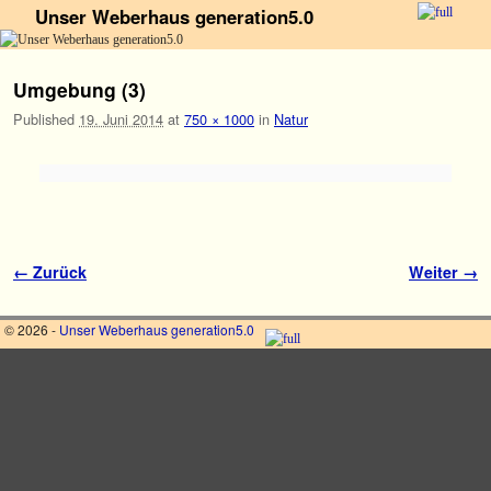
Unser Weberhaus generation5.0
Zum Inhalt wechseln
Zum sekundären Inhalt wechseln
Umgebung (3)
Published
19. Juni 2014
at
750 × 1000
in
Natur
Bilder-Navigation
← Zurück
Weiter →
© 2026 -
Unser Weberhaus generation5.0