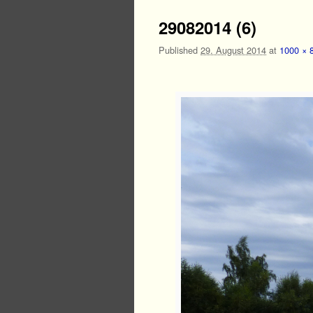
29082014 (6)
Published
29. August 2014
at
1000 × 