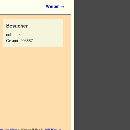
Weiter →
Besucher
online: 3
Gesamt: 993887
by WordPress
Weaver II Pro by
WP Weaver