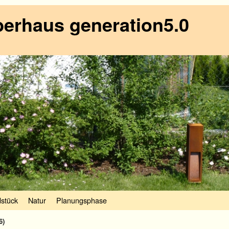
erhaus generation5.0
stück
Natur
Planungsphase
6)