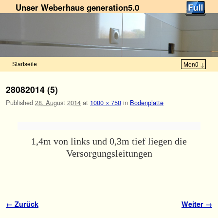
Unser Weberhaus generation5.0
Startseite
Menü ↓
Zum Inhalt wechseln
Zum sekundären Inhalt wechseln
28082014 (5)
Published
28. August 2014
at
1000 × 750
in
Bodenplatte
1,4m von links und 0,3m tief liegen die
Versorgungsleitungen
Bilder-Navigation
← Zurück
Weiter →