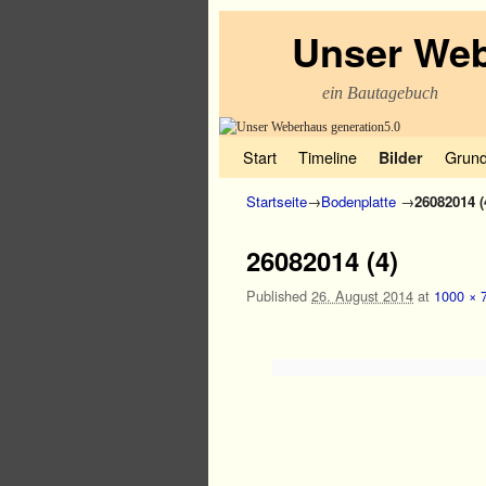
Unser Web
ein Bautagebuch
Zum Inhalt wechseln
Zum sekundären Inhalt wechseln
Start
Timeline
Grund
Bilder
Startseite
→
Bodenplatte
→
26082014 (
26082014 (4)
Published
26. August 2014
at
1000 × 