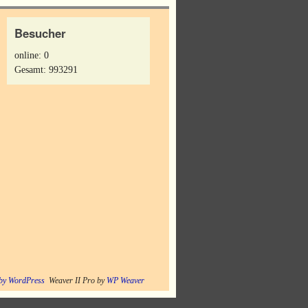
Besucher
online: 0
Gesamt: 993291
by WordPress
Weaver II Pro by
WP Weaver