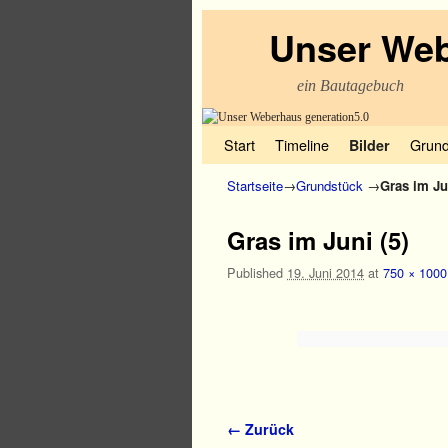
Unser Web
ein Bautagebuch
Zum Inhalt wechseln
Zum sekundären Inhalt wechseln
Start
Timeline
Grund
Bilder
Startseite
→
Grundstück
→
Gras im Ju
Gras im Juni (5)
Published
19. Juni 2014
at
750 × 1000
Bilder-Navigation
← Zurück