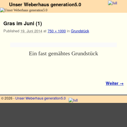
Unser Weberhaus generation5.0
Zum Inhalt wechseln
Zum sekundären Inhalt wechseln
Gras im Juni (1)
Published
19. Juni 2014
at
750 × 1000
in
Grundstück
Ein fast gemähtes Grundstück
Bilder-Navigation
Weiter →
© 2026 -
Unser Weberhaus generation5.0