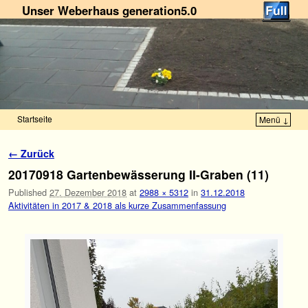
Unser Weberhaus generation5.0
Startseite
Menü ↓
Zum Inhalt wechseln
Zum sekundären Inhalt wechseln
Bilder-Navigation
← Zurück
20170918 Gartenbewässerung II-Graben (11)
Published
27. Dezember 2018
at
2988 × 5312
in
31.12.2018
Aktivitäten in 2017 & 2018 als kurze Zusammenfassung