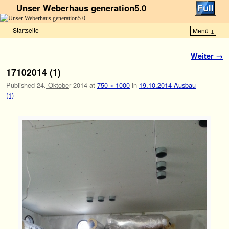
Unser Weberhaus generation5.0
Startseite
Menü ↓
Zum Inhalt wechseln
Zum sekundären Inhalt wechseln
Bilder-Navigation
Weiter →
17102014 (1)
Published
24. Oktober 2014
at
750 × 1000
in
19.10.2014 Ausbau
(1)